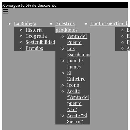
¡Consigue tu 5% de descuento!
La Bodega
Nuestros
Enoturismo
Tienda
Historia
productos
B
Geografía
E
Venta del
Sostenibilidad
P
Puerto
Premios
A
Los
Escribanos
Juan de
Juanes
El
Enhebro
Icono
Aceite
“Venta del
puerto
Nº1”
Aceite “El
Sierro”