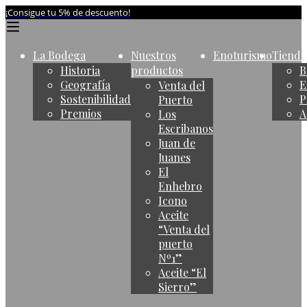
¡Consigue tu 5% de descuento!
La Bodega
Nuestros
Enoturismo
Tienda
Historia
productos
B
Geografía
E
Venta del
Sostenibilidad
P
Puerto
Premios
A
Los
Escribanos
Juan de
Juanes
El
Enhebro
Icono
Aceite
“Venta del
puerto
Nº1”
Aceite “El
Sierro”