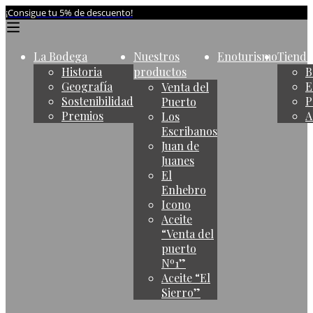
¡Consigue tu 5% de descuento!
La Bodega
Nuestros
Enoturismo
Tienda
Historia
productos
B
Geografía
E
Venta del
Sostenibilidad
P
Puerto
Premios
A
Los
Escribanos
Juan de
Juanes
El
Enhebro
Icono
Aceite
“Venta del
puerto
Nº1”
Aceite “El
Sierro”