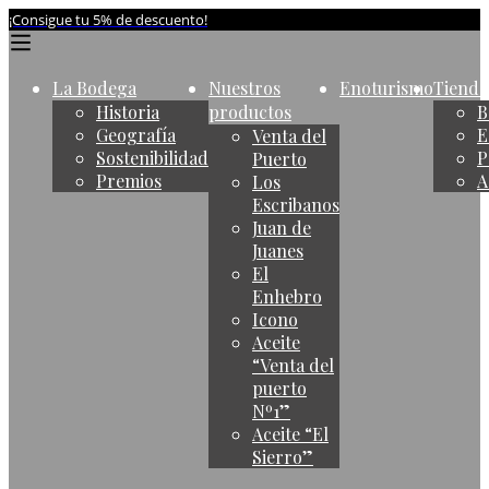
¡Consigue tu 5% de descuento!
La Bodega
Nuestros
Enoturismo
Tienda
Historia
productos
B
Geografía
E
Venta del
Sostenibilidad
P
Puerto
Premios
A
Los
Escribanos
Juan de
Juanes
El
Enhebro
Icono
Aceite
“Venta del
puerto
Nº1”
Aceite “El
Sierro”