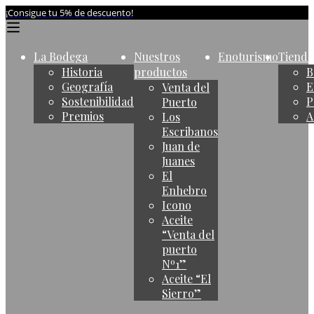
¡Consigue tu 5% de descuento!
La Bodega
Nuestros
Enoturismo
Tienda
Historia
productos
B
Geografía
E
Venta del
Sostenibilidad
P
Puerto
Premios
A
Los
Escribanos
Juan de
Juanes
El
Enhebro
Icono
Aceite
“Venta del
puerto
Nº1”
Aceite “El
Sierro”