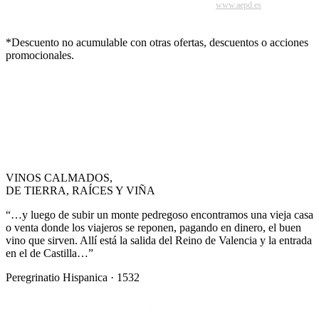
reclamación ante la Agencia Española de Protección de Datos (
www.aepd.es
).
*Descuento no acumulable con otras ofertas, descuentos o acciones
promocionales.
VINOS CALMADOS,
DE TIERRA, RAÍCES Y VIÑA
“…y luego de subir un monte pedregoso encontramos una vieja casa
o venta donde los viajeros se reponen, pagando en dinero, el buen
vino que sirven. Allí está la salida del Reino de Valencia y la entrada
en el de Castilla…”
Peregrinatio Hispanica · 1532