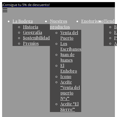
¡Consigue tu 5% de descuento!
La Bodega
Nuestros
Enoturismo
Tienda
Historia
productos
B
Geografía
E
Venta del
Sostenibilidad
P
Puerto
Premios
A
Los
Escribanos
Juan de
Juanes
El
Enhebro
Icono
Aceite
“Venta del
puerto
Nº1”
Aceite “El
Sierro”