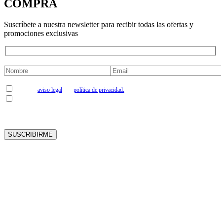
COMPRA
Suscríbete a nuestra newsletter para recibir todas las ofertas y
promociones exclusivas
Acepto el
aviso legal
y la
política de privacidad.
Me gustaría suscribirme a la newsletter
Cooperativa Vinícola La Viña Coop.V. informa de que los datos personales de contacto
serán tratados por esta empresa, en condición de Responsable del Tratamiento, con la
finalidad de mantener el contacto con Uds. y poder enviar la información de nuestra
empresa. La base jurídica que legitima el tratamiento de los datos de contacto personales,
por parte de Cooperativa Vinícola La Viña Coop.V., radica en el consentimiento
manifestado mediante la presente inscripción a nuestra newsletter. Los datos personales
serán conservados mientras no se manifieste solicitud de oposición o supresión al
tratamiento de sus datos. Los datos de carácter personal no serán cedidos o comunicados
a terceros, salvo en los supuestos previstos, según Ley. Asimismo, en caso de considerar
vulnerado su derecho a la protección de datos personales, podrá interponer una