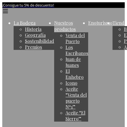
¡Consigue tu 5% de descuento!
La Bodega
Nuestros
Enoturismo
Tienda
Historia
productos
B
Geografía
E
Venta del
Sostenibilidad
P
Puerto
Premios
A
Los
Escribanos
Juan de
Juanes
El
Enhebro
Icono
Aceite
“Venta del
puerto
Nº1”
Aceite “El
Sierro”