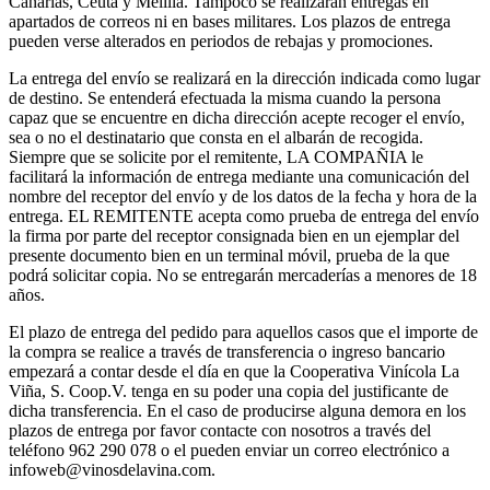
Canarias, Ceuta y Melilla. Tampoco se realizarán entregas en
apartados de correos ni en bases militares. Los plazos de entrega
pueden verse alterados en periodos de rebajas y promociones.
La entrega del envío se realizará en la dirección indicada como lugar
de destino. Se entenderá efectuada la misma cuando la persona
capaz que se encuentre en dicha dirección acepte recoger el envío,
sea o no el destinatario que consta en el albarán de recogida.
Siempre que se solicite por el remitente, LA COMPAÑIA le
facilitará la información de entrega mediante una comunicación del
nombre del receptor del envío y de los datos de la fecha y hora de la
entrega. EL REMITENTE acepta como prueba de entrega del envío
la firma por parte del receptor consignada bien en un ejemplar del
presente documento bien en un terminal móvil, prueba de la que
podrá solicitar copia. No se entregarán mercaderías a menores de 18
años.
El plazo de entrega del pedido para aquellos casos que el importe de
la compra se realice a través de transferencia o ingreso bancario
empezará a contar desde el día en que la Cooperativa Vinícola La
Viña, S. Coop.V. tenga en su poder una copia del justificante de
dicha transferencia. En el caso de producirse alguna demora en los
plazos de entrega por favor contacte con nosotros a través del
teléfono 962 290 078 o el pueden enviar un correo electrónico a
infoweb@vinosdelavina.com.