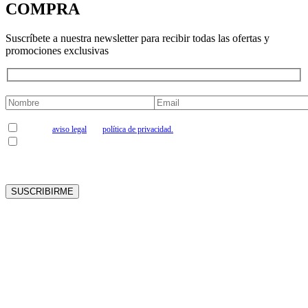
COMPRA
Suscríbete a nuestra newsletter para recibir todas las ofertas y
promociones exclusivas
Acepto el
aviso legal
y la
política de privacidad.
Me gustaría suscribirme a la newsletter
Cooperativa Vinícola La Viña Coop.V. informa de que los datos personales de contacto
serán tratados por esta empresa, en condición de Responsable del Tratamiento, con la
finalidad de mantener el contacto con Uds. y poder enviar la información de nuestra
empresa. La base jurídica que legitima el tratamiento de los datos de contacto personales,
por parte de Cooperativa Vinícola La Viña Coop.V., radica en el consentimiento
manifestado mediante la presente inscripción a nuestra newsletter. Los datos personales
serán conservados mientras no se manifieste solicitud de oposición o supresión al
tratamiento de sus datos. Los datos de carácter personal no serán cedidos o comunicados
a terceros, salvo en los supuestos previstos, según Ley. Asimismo, en caso de considerar