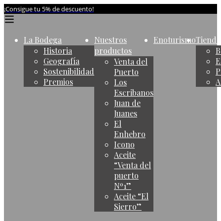
¡Consigue tu 5% de descuento!
La Bodega
Nuestros
Enoturismo
Tienda
Historia
productos
B
Geografía
E
Venta del
Sostenibilidad
P
Puerto
Premios
A
Los
Escribanos
Juan de
Juanes
El
Enhebro
Icono
Aceite
“Venta del
puerto
Nº1”
Aceite “El
Sierro”