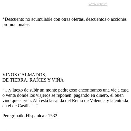
vulnerado su derecho a la protección de datos personales, podrá interponer una
reclamación ante la Agencia Española de Protección de Datos (
www.aepd.es
).
*Descuento no acumulable con otras ofertas, descuentos o acciones
promocionales.
VINOS CALMADOS,
DE TIERRA, RAÍCES Y VIÑA
“…y luego de subir un monte pedregoso encontramos una vieja casa
o venta donde los viajeros se reponen, pagando en dinero, el buen
vino que sirven. Allí está la salida del Reino de Valencia y la entrada
en el de Castilla…”
Peregrinatio Hispanica · 1532